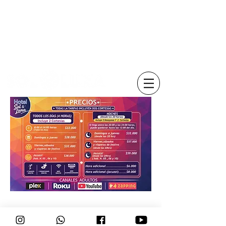
Sugerencias
Consultas
o Reclamos
al
whatsapp
929717725
934856131
929791355
Consultas